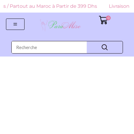
 Dhs / Partout au Maroc à Partir de 399 Dhs
Livraison G
0