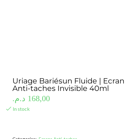
Uriage Bariésun Fluide | Ecran
Anti-taches Invisible 40ml
د.م.
168,00
In stock
Categories:
Ecrans Anti-taches