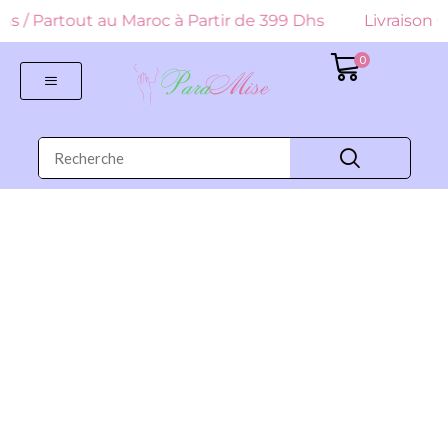
 Dhs / Partout au Maroc à Partir de 399 Dhs
Livraison G
0