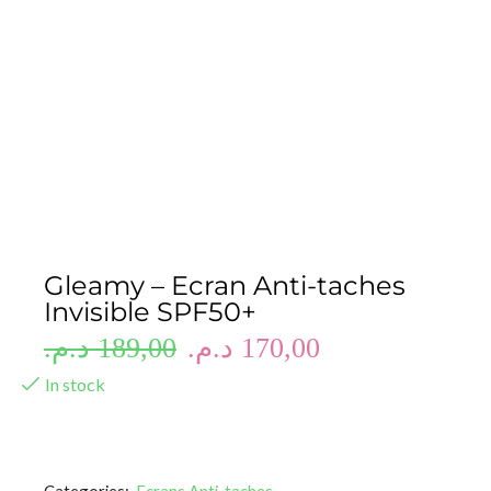
Gleamy – Ecran Anti-taches
Invisible SPF50+
د.م.
189,00
د.م.
170,00
In stock
Categories:
Ecrans Anti-taches