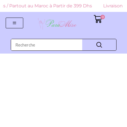
 Dhs / Partout au Maroc à Partir de 399 Dhs
Livraison G
0