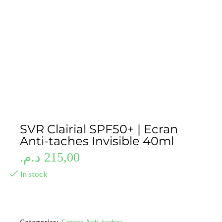
SVR Clairial SPF50+ | Ecran
Anti-taches Invisible 40ml
د.م.
215,00
In stock
Categories:
Ecrans Anti-taches