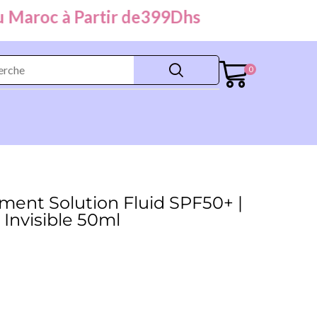
roc à Partir de
399
Dhs
0
ment Solution Fluid SPF50+ |
 Invisible 50ml