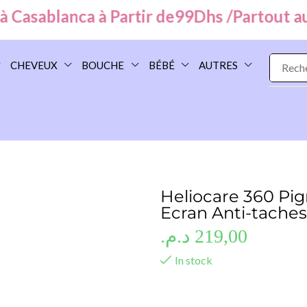
asablanca à Partir de
99
Dhs /
Partout au Ma
CHEVEUX
BOUCHE
BÉBÉ
AUTRES
Heliocare 360 Pig
Ecran Anti-taches
د.م.
219,00
In stock