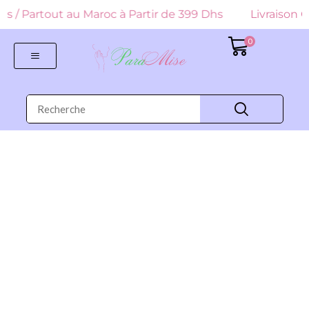
 Dhs / Partout au Maroc à Partir de 399 Dhs
Livraison G
0