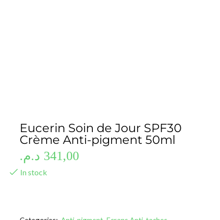
Eucerin Soin de Jour SPF30
Crème Anti-pigment 50ml
د.م.
341,00
In stock
Categories:
Anti-pigment
,
Ecrans Anti-taches