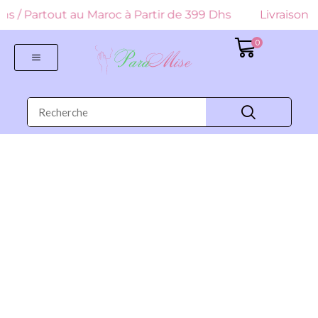
 Dhs / Partout au Maroc à Partir de 399 Dhs
Livraison G
0