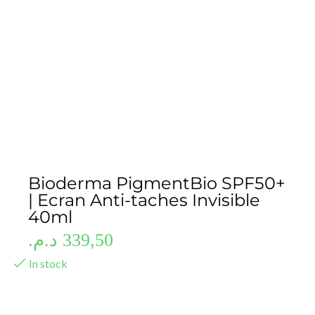
Bioderma PigmentBio SPF50+
| Ecran Anti-taches Invisible
40ml
د.م.
339,50
In stock