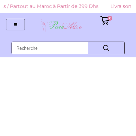
 Dhs / Partout au Maroc à Partir de 399 Dhs
Livraison G
0