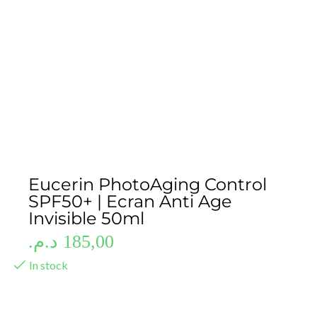
Eucerin PhotoAging Control
SPF50+ | Ecran Anti Age
Invisible 50ml
د.م.
185,00
In stock