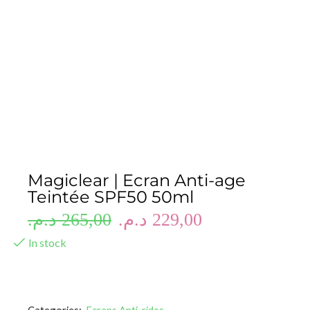
Magiclear | Ecran Anti-age
Teintée SPF50 50ml
د.م.
265,00
د.م.
229,00
In stock
Categories:
Ecrans Anti-rides