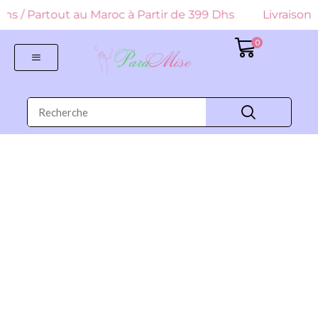
9 Dhs / Partout au Maroc à Partir de 399 Dhs
Livraison G
0