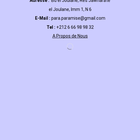
Adresse :
Bd el Joulane, Res
Jawharate
el Joulane, Imm 1, N 6
E-Mail
:
para.paramise@gmail.com
Tel :
+212 6 66 98 98 32
A Propos de Nous