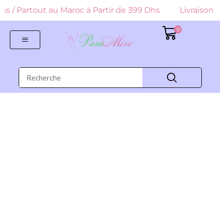
 Dhs / Partout au Maroc à Partir de 399 Dhs
Livraison G
0