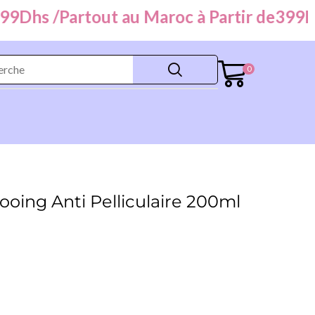
Dhs /
Partout au Maroc à Partir de
399
Dhs
0
oing Anti Pelliculaire 200ml