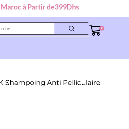
oc à Partir de
399
Dhs
0
Shampoing Anti Pelliculaire