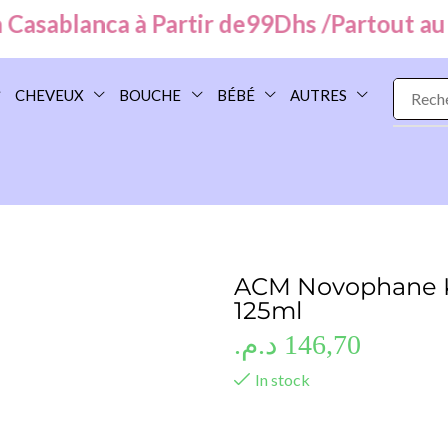
sablanca à Partir de
99
Dhs /
Partout au Mar
CHEVEUX
BOUCHE
BÉBÉ
AUTRES
ACM Novophane K 
125ml
د.م.
146,70
In stock