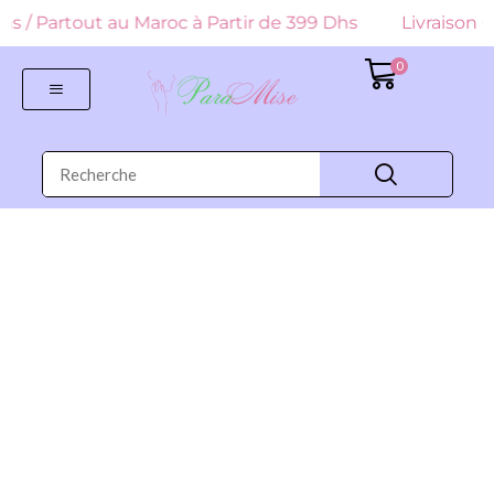
9 Dhs / Partout au Maroc à Partir de 399 Dhs
Livraison G
0