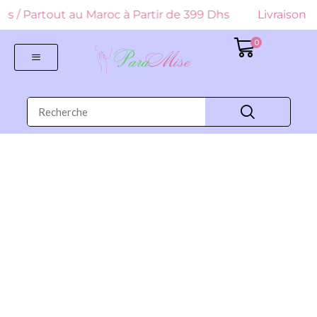
 Dhs / Partout au Maroc à Partir de 399 Dhs
Livraison G
0