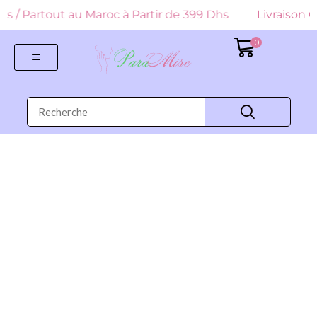
 Dhs / Partout au Maroc à Partir de 399 Dhs
Livraison G
0