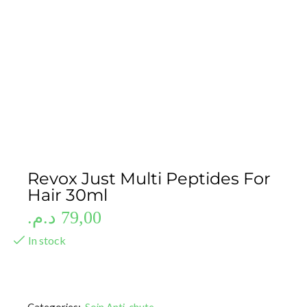
Revox Just Multi Peptides For
Hair 30ml
د.م.
79,00
In stock
Categories:
Soin Anti-chute