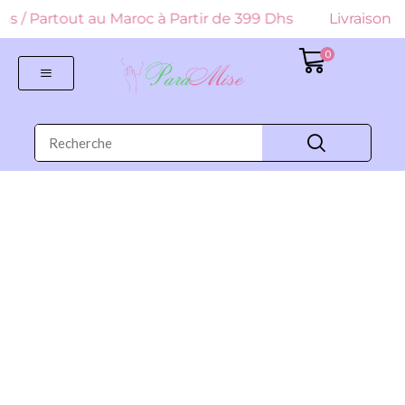
 Dhs / Partout au Maroc à Partir de 399 Dhs
Livraison G
0