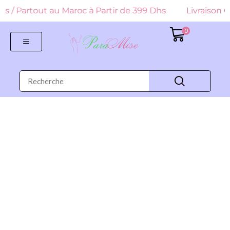
 Dhs / Partout au Maroc à Partir de 399 Dhs
Livraison G
0