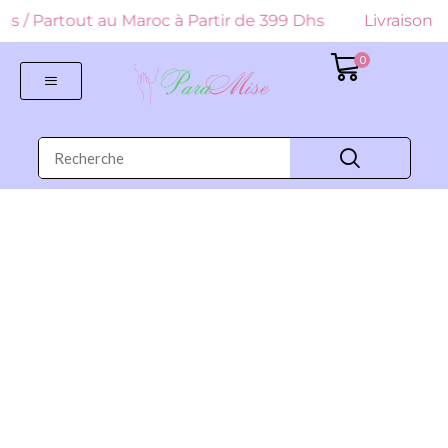
 Dhs / Partout au Maroc à Partir de 399 Dhs
Livraison G
0