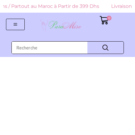
9 Dhs / Partout au Maroc à Partir de 399 Dhs
Livraison G
0