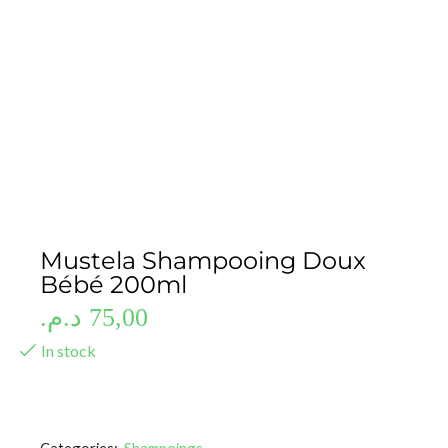
Mustela Shampooing Doux
Bébé 200ml
د.م.
75,00
In stock
Categories:
Shampoings