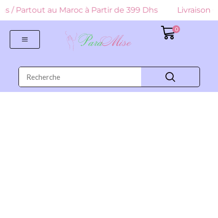
 Dhs / Partout au Maroc à Partir de 399 Dhs
Livraison G
0