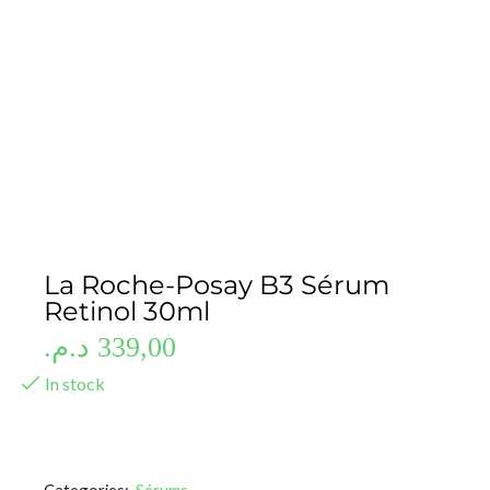
La Roche-Posay B3 Sérum
Retinol 30ml
د.م.
339,00
In stock
Categories:
Sérums