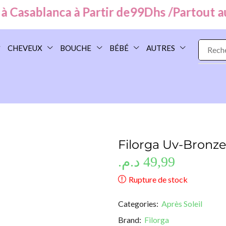
Casablanca à Partir de
99
Dhs /
Partout au M
CHEVEUX
BOUCHE
BÉBÉ
AUTRES
Filorga Uv-Bronze
د.م.
49,99
Rupture de stock
Categories:
Après Soleil
Brand:
Filorga