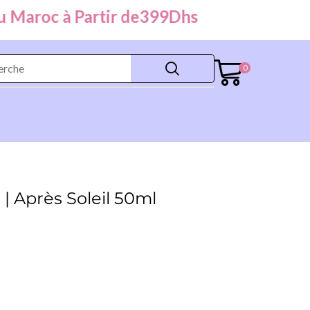
aroc à Partir de
399
Dhs
0
 | Après Soleil 50ml