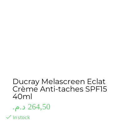
Ducray Melascreen Eclat
Crème Anti-taches SPF15
40ml
د.م.
264,50
In stock