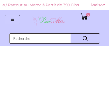
 Dhs / Partout au Maroc à Partir de 399 Dhs
Livraison G
0