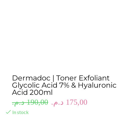
Dermadoc | Toner Exfoliant
Glycolic Acid 7% & Hyaluronic
Acid 200ml
د.م.
190,00
د.م.
175,00
In stock