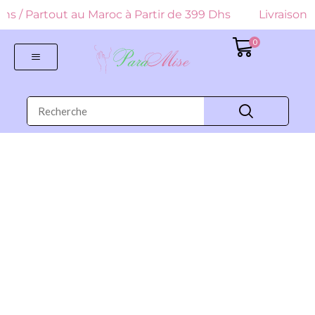
9 Dhs / Partout au Maroc à Partir de 399 Dhs
Livraison G
0