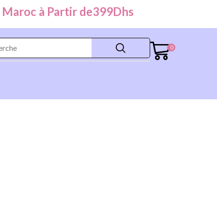
oc à Partir de
399
Dhs
0