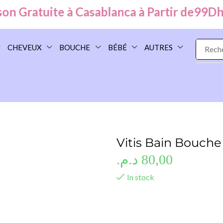
 Gratuite à Casablanca à Partir de
99
Dhs /
CHEVEUX
BOUCHE
BÉBÉ
AUTRES
Vitis Bain Bouch
د.م.
80,00
In stock