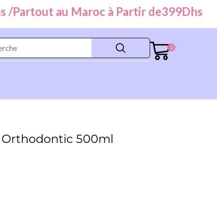
Partout au Maroc à Partir de
399
Dhs
0
e Orthodontic 500ml