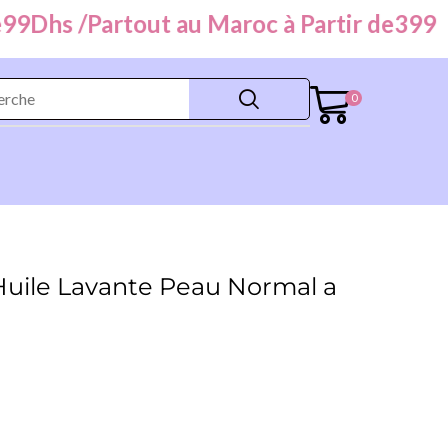
Dhs /
Partout au Maroc à Partir de
399
Dhs
0
Huile Lavante Peau Normal a