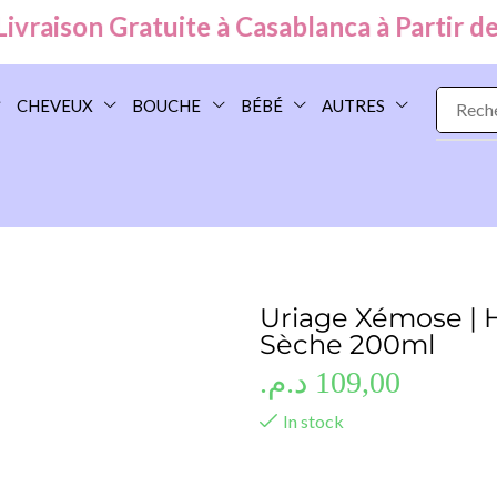
aison Gratuite à Casablanca à Partir de
99
CHEVEUX
BOUCHE
BÉBÉ
AUTRES
Uriage Xémose | 
Sèche 200ml
د.م.
109,00
In stock