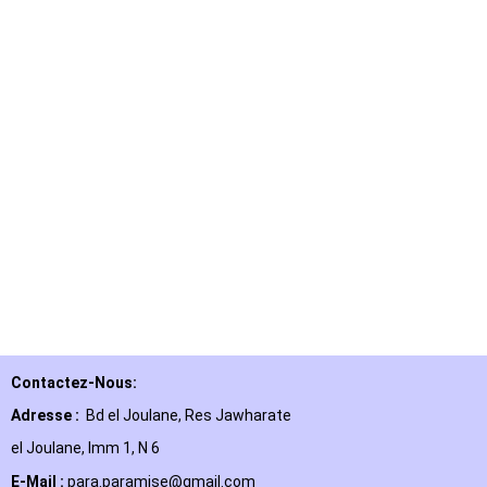
Contactez-Nous:
Adresse :
Bd el Joulane, Res
Jawharate
el Joulane, Imm 1, N 6
E-Mail
:
para.paramise@gmail.com