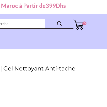
oc à Partir de
399
Dhs
0
| Gel Nettoyant Anti-tache