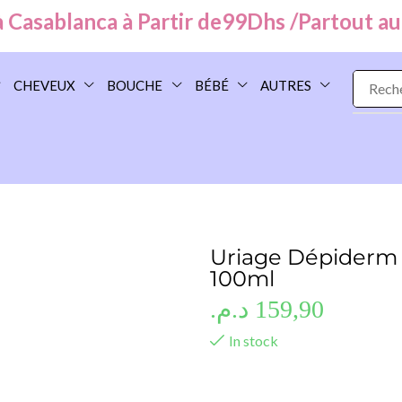
sablanca à Partir de
99
Dhs /
Partout au Mar
CHEVEUX
BOUCHE
BÉBÉ
AUTRES
Uriage Dépiderm 
100ml
د.م.
159,90
In stock