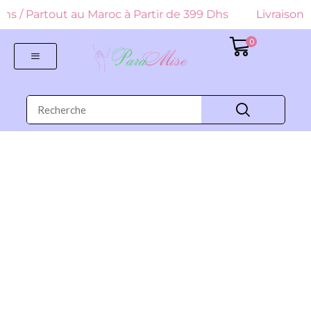
9 Dhs / Partout au Maroc à Partir de 399 Dhs
Livraison G
0