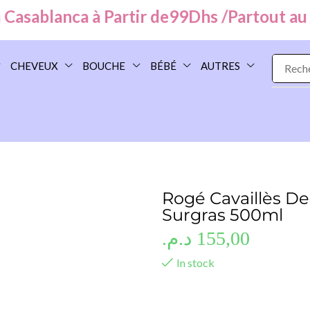
sablanca à Partir de
99
Dhs /
Partout au Ma
CHEVEUX
BOUCHE
BÉBÉ
AUTRES
Rogé Cavaillès De
Surgras 500ml
د.م.
155,00
In stock