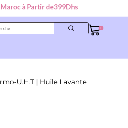
roc à Partir de
399
Dhs
0
rmo-U.H.T | Huile Lavante