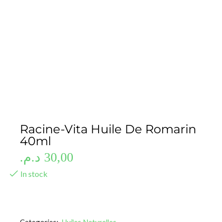
Racine-Vita Huile De Romarin
40ml
د.م.
30,00
In stock
Categories:
Huiles Naturelles