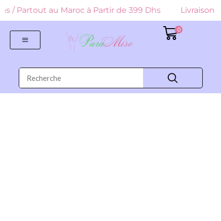
9 Dhs / Partout au Maroc à Partir de 399 Dhs
Livraison G
0