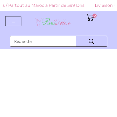
 Dhs / Partout au Maroc à Partir de 399 Dhs
Livraison G
0