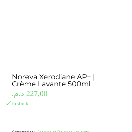
Noreva Xerodiane AP+ |
Crème Lavante 500ml
د.م.
227,00
In stock
Categories:
Crèmes et Baumes Lavants