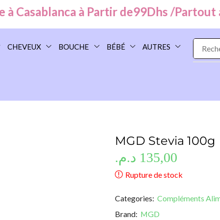
Casablanca à Partir de
99
Dhs /
Partout au 
CHEVEUX
BOUCHE
BÉBÉ
AUTRES
MGD Stevia 100g
د.م.
135,00
Rupture de stock
Categories:
Compléments Alim
Brand:
MGD