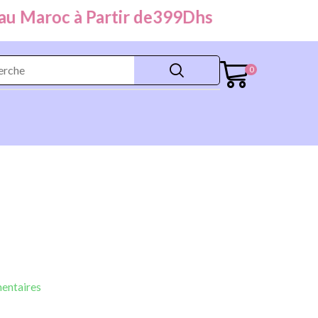
Maroc à Partir de
399
Dhs
0
entaires