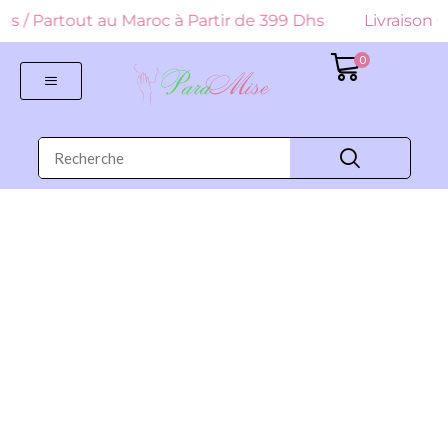
 Dhs / Partout au Maroc à Partir de 399 Dhs
Livraison G
0