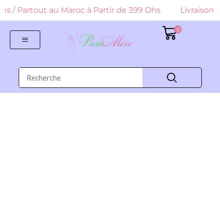
 Dhs / Partout au Maroc à Partir de 399 Dhs
Livraison G
0