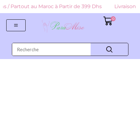
 Dhs / Partout au Maroc à Partir de 399 Dhs
Livraison G
0