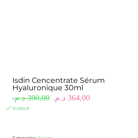
Isdin Cencentrate Sérum
Hyaluronique 30ml
د.م.
390,00
د.م.
364,00
In stock
Categories:
Sérums