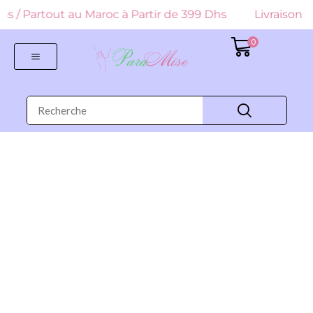
 Dhs / Partout au Maroc à Partir de 399 Dhs
Livraison G
0