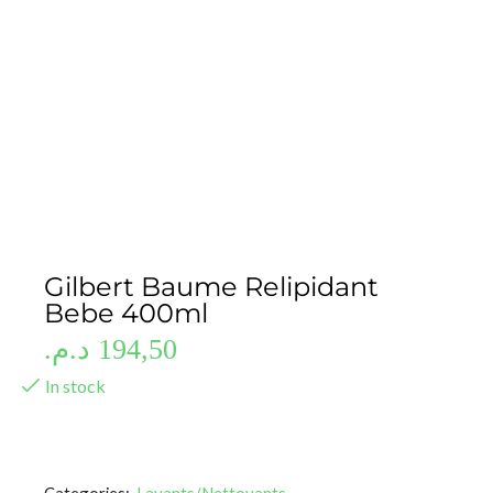
Gilbert Baume Relipidant
Bebe 400ml
د.م.
194,50
In stock
Categories:
Lavants/Nettoyants