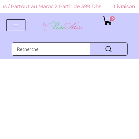
9 Dhs / Partout au Maroc à Partir de 399 Dhs
Livraison G
0