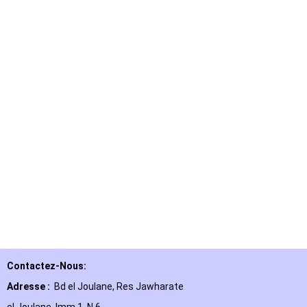
Contactez-Nous:
Adresse :
Bd el Joulane, Res
Jawharate