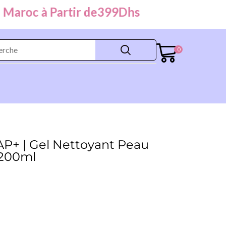
oc à Partir de
399
Dhs
0
AP+ | Gel Nettoyant Peau
 200ml