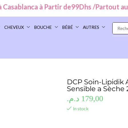
sablanca à Partir de
99
Dhs /
Partout au Mar
CHEVEUX
BOUCHE
BÉBÉ
AUTRES
DCP Soin-Lipidik 
Sensible a Sèche
د.م.
179,00
In stock