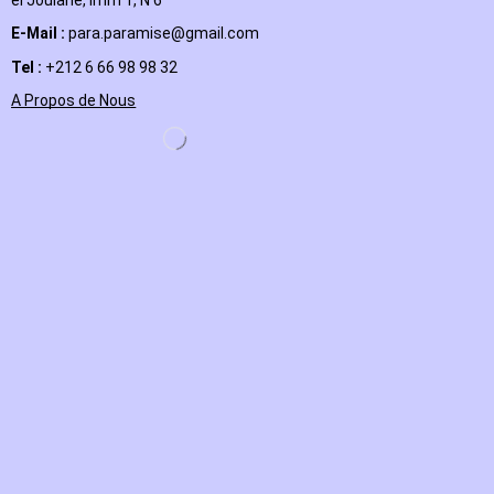
el Joulane, Imm 1, N 6
E-Mail
:
para.paramise@gmail.com
Tel :
+212 6 66 98 98 32
A Propos de Nous