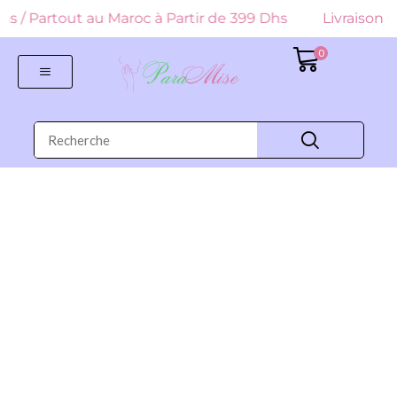
 Dhs / Partout au Maroc à Partir de 399 Dhs
Livraison G
0