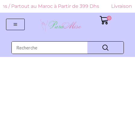
9 Dhs / Partout au Maroc à Partir de 399 Dhs
Livraison G
0