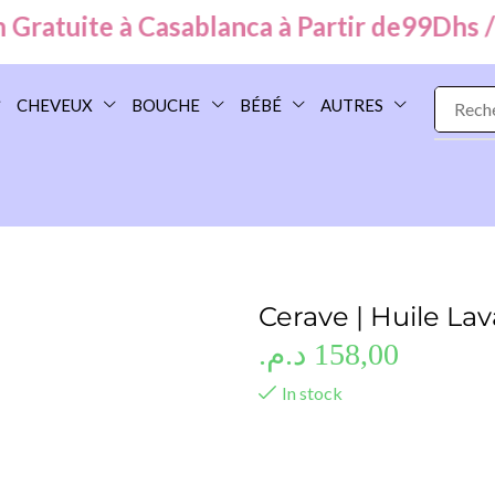
atuite à Casablanca à Partir de
99
Dhs /
Par
CHEVEUX
BOUCHE
BÉBÉ
AUTRES
Cerave | Huile L
د.م.
158,00
In stock