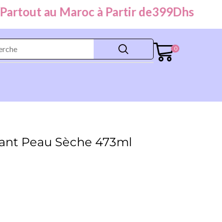
tout au Maroc à Partir de
399
Dhs
0
avant Peau Sèche 473ml