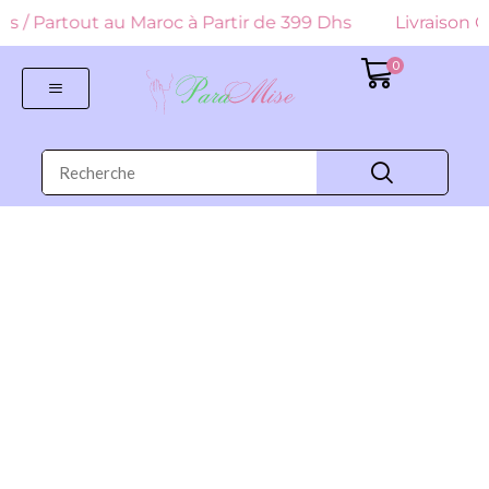
 Dhs / Partout au Maroc à Partir de 399 Dhs
Livraison G
0