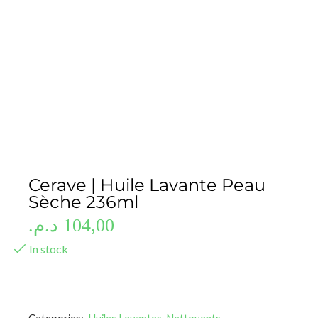
Cerave | Huile Lavante Peau
Sèche 236ml
د.م.
104,00
In stock
Categories:
Huiles Lavantes
,
Nettoyants