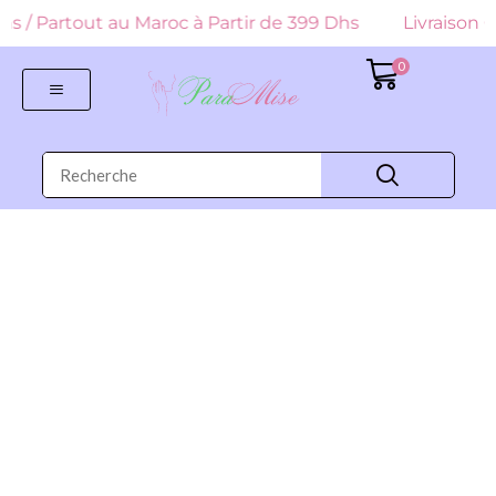
 Dhs / Partout au Maroc à Partir de 399 Dhs
Livraison G
0