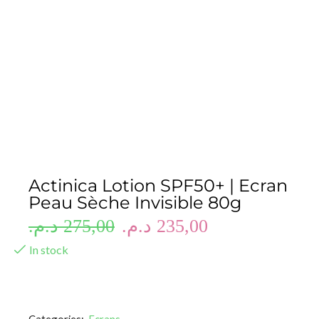
Actinica Lotion SPF50+ | Ecran
Peau Sèche Invisible 80g
د.م.
275,00
د.م.
235,00
In stock
Categories:
Ecrans