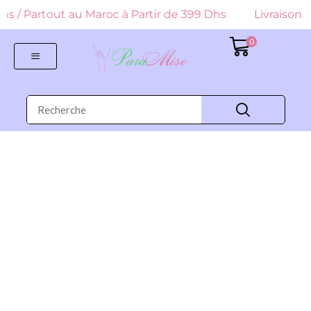
 Dhs / Partout au Maroc à Partir de 399 Dhs
Livraison G
0