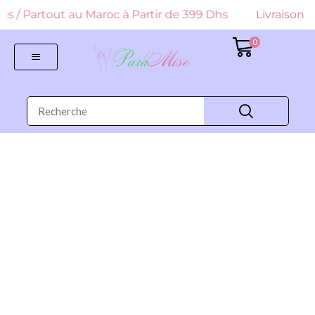
 Dhs / Partout au Maroc à Partir de 399 Dhs
Livraison G
0