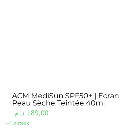
ACM MediSun SPF50+ | Ecran
Peau Sèche Teintée 40ml
د.م.
189,00
In stock