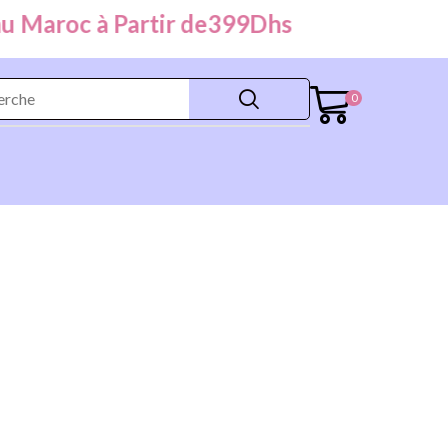
Maroc à Partir de
399
Dhs
0