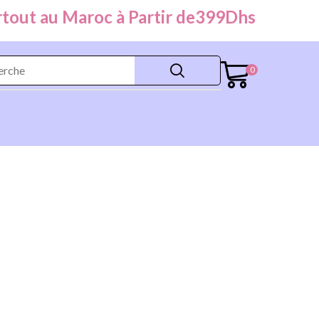
ut au Maroc à Partir de
399
Dhs
0